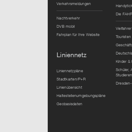
Verkehrsmeldungen
Handytic
Die FAH
Nachtverkehr
DVB mobil
Vielfahrer
Fahrplan für Ihre Website
Touristen
Geschäft
Deutschl
Liniennetz
Kinder & 
Schüler, 
Liniennetzpläne
Studiere
Stadtkarten/P+R
Dresden-
Linienübersicht
Haltestellenumgebungspläne
Geobasisdaten