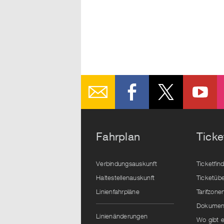
Fahrplan
Ticke
Verbindungsauskunft
Ticketfin
Haltestellenauskunft
Ticketübe
Linienfahrpläne
Tarifzone
Dokument
Linienänderungen
Wo gibt e