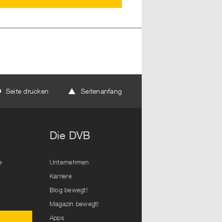
Seite drucken
Seitenanfang
Die DVB
e
Unternehmen
Karriere
Blog bewegt!
Magazin bewegt!
Apps