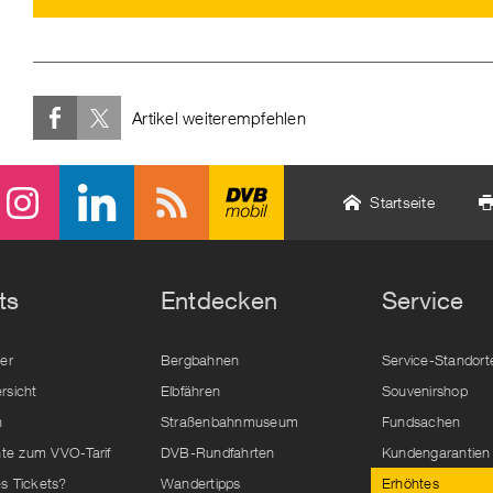
Artikel weiterempfehlen
Startseite
ts
Entdecken
Service
der
Bergbahnen
Service-Standort
rsicht
Elbfähren
Souvenirshop
n
Straßenbahnmuseum
Fundsachen
e zum VVO-Tarif
DVB-Rundfahrten
Kundengarantien
s Tickets?
Wandertipps
Erhöhtes