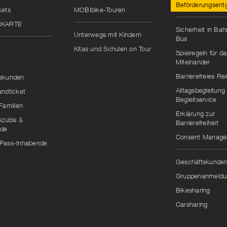
Beförderungsentg
kets
MOBIbike-Touren
RKARTE
Sicherheit in Ba
Unterwegs mit Kindern
Bus
Kitas und Schulen on Tour
Spielregeln für da
Miteinander
Barrierefreies Re
skunden
Alltagsbegleitung
andticket
Begleitservice
Familien
Erklärung zur
Azubis &
Barrierefreiheit
nde
Consent Manag
Pass-Inhabende
Geschäftskunde
Gruppenanmeldu
Bikesharing
Carsharing