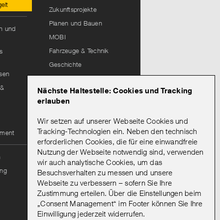
elt
Zukunftsprojekte
Planen und Bauen
hn und
MOBI
Fahrzeuge & Technik
s
Geschichte
isen
Lieferantenportal
 &
Nächste Haltestelle: Cookies und Tracking
Leitungsauskunft
erlauben
Wir setzen auf unserer Webseite Cookies und
Mein Abo
Tracking-Technologien ein. Neben den technisch
ement
erforderlichen Cookies, die für eine einwandfreie
Nutzung der Webseite notwendig sind, verwenden
Onlineportal Mein Abo
n
wir auch analytische Cookies, um das
Mein Abo: Hinweise zur
ng
Besuchsverhalten zu messen und unsere
Bestellung & Registrierung
Webseite zu verbessern – sofern Sie Ihre
Vorteile eines
Zustimmung erteilen. Über die Einstellungen beim
Abonnements
„Consent Management“ im Footer können Sie Ihre
Abo kündigen
Einwilligung jederzeit widerrufen.