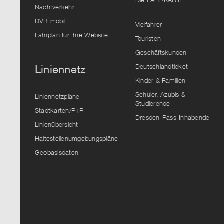
Die FAHRKARTE
Vorschlag
Nachtverkehr
auszuwählen.
DVB mobil
Vielfahrer
Fahrplan für Ihre Website
Touristen
Geschäftskunden
Deutschlandticket
Liniennetz
Kinder & Familien
Schüler, Azubis &
Liniennetzpläne
Studierende
Stadtkarten/P+R
Dresden-Pass-Inhabende
Linienübersicht
Haltestellenumgebungspläne
Geobasisdaten