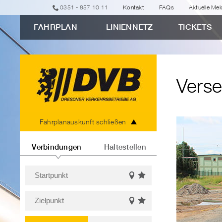
zur
zur
zur
zur
zum
0351 - 857 10 11
Kontakt
FAQs
Aktuelle Me
erweiterten
Navigation
Unternavigation
Suche
Inhalt
FAHRPLAN
LINIENNETZ
TICKETS
Verbindungssuche
"Versehentlich
aufs
Abstellgleis
Verse
geraten?"
Fahrplanauskunft
Fahrplanauskunft schließen
Verbindungen
Haltestellen
Startpunkt
Favoriten
Auf
Bitte
einblenden
der
Zielpunkt
Karte
geben
Favoriten
Auf
anzeigen
Sie
Bitte
einblenden
der