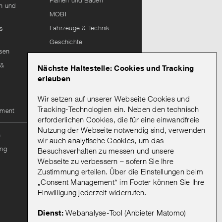
Planen und Bauen
hn und
MOBI
Fahrzeuge & Technik
s
Geschichte
isen
Lieferantenportal
 &
Nächste Haltestelle: Cookies und Tracking
Leitungsauskunft
erlauben
Wir setzen auf unserer Webseite Cookies und
Mein Abo
Tracking-Technologien ein. Neben den technisch
ement
erforderlichen Cookies, die für eine einwandfreie
Nutzung der Webseite notwendig sind, verwenden
Onlineportal Mein Abo
n
wir auch analytische Cookies, um das
Mein Abo: Hinweise zur
ng
Besuchsverhalten zu messen und unsere
Bestellung & Registrierung
Webseite zu verbessern – sofern Sie Ihre
Vorteile eines
Zustimmung erteilen. Über die Einstellungen beim
Abonnements
„Consent Management“ im Footer können Sie Ihre
Abo kündigen
Einwilligung jederzeit widerrufen.
AGB
Dienst:
Webanalyse-Tool (Anbieter Matomo)