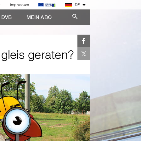
z
Impressum
DE
E DVB
MEIN ABO
lgleis geraten?