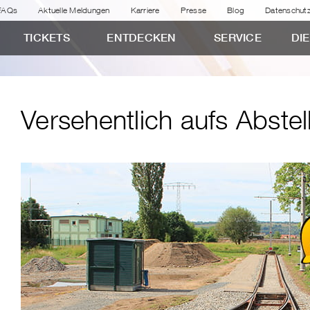
FAQs
Aktuelle Meldungen
Karriere
Presse
Blog
Datenschut
TICKETS
ENTDECKEN
SERVICE
DI
Versehentlich aufs Abstel
en
nden
en
nden