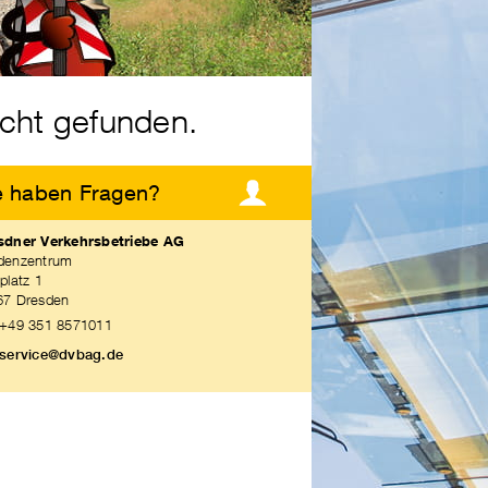
icht gefunden.
e haben Fragen?
sdner Verkehrsbetriebe AG
denzentrum
platz 1
67 Dresden
+49 351 8571011
service@dvbag.de