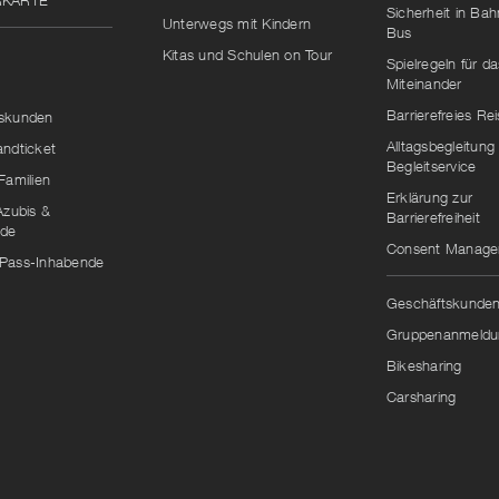
RKARTE
g
Sicherheit in Ba
Unterwegs mit Kindern
Bus
len.
Kitas und Schulen on Tour
Spielregeln für da
Miteinander
Barrierefreies Re
skunden
Alltagsbegleitung
andticket
Begleitservice
Familien
Erklärung zur
Azubis &
Barrierefreiheit
nde
Consent Manag
Pass-Inhabende
Geschäftskunde
Gruppenanmeldu
Bikesharing
Carsharing