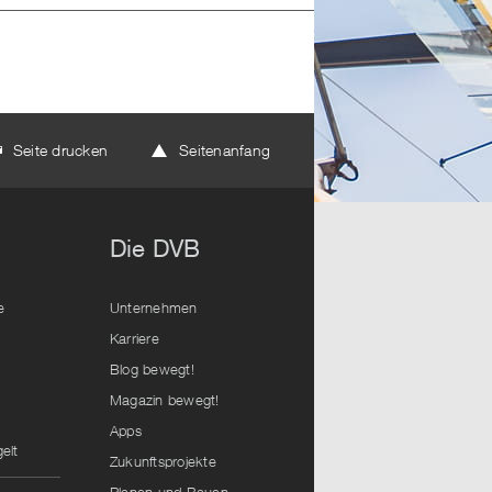
Seite drucken
Seitenanfang
Die DVB
e
Unternehmen
Karriere
Blog bewegt!
Magazin bewegt!
Apps
elt
Zukunftsprojekte