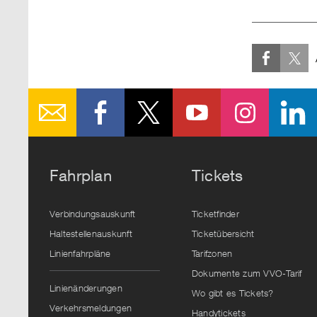
Fahrplan
Tickets
Verbindungsauskunft
Ticketfinder
Haltestellenauskunft
Ticketübersicht
Linienfahrpläne
Tarifzonen
Dokumente zum VVO-Tarif
Linienänderungen
Wo gibt es Tickets?
Verkehrsmeldungen
Handytickets