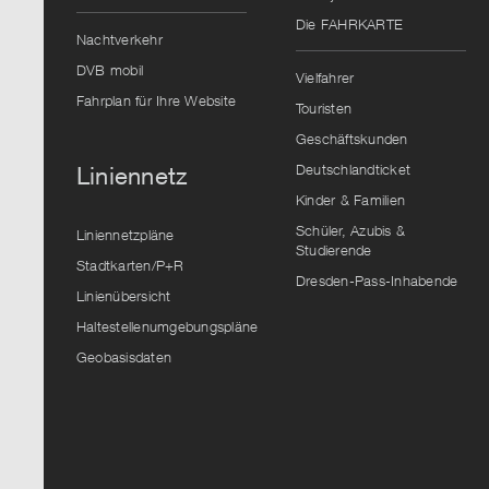
Die FAHRKARTE
Nachtverkehr
DVB mobil
Vielfahrer
Fahrplan für Ihre Website
Touristen
Geschäftskunden
Deutschlandticket
Liniennetz
Kinder & Familien
Schüler, Azubis &
Liniennetzpläne
Studierende
Stadtkarten/P+R
Dresden-Pass-Inhabende
Linienübersicht
Haltestellenumgebungspläne
Geobasisdaten