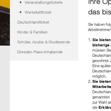
Ihre O
Veranstaltungstickets
das bi
Werkstattticket
Deutschlandticket
Sie haben fol
Arbeitnehmen
Kinder & Familien
Sie bieten
Schüler, Azubis & Studierende
bisherige
müssen Sie
Dresden-Pass-Inhabende
Deutschland
gewohnte J
Eine späte
Deutschland
möglich.
Sie biete
Mitarbeit
Deutschlan
genannten 
zur Wahl an
die
Erklär