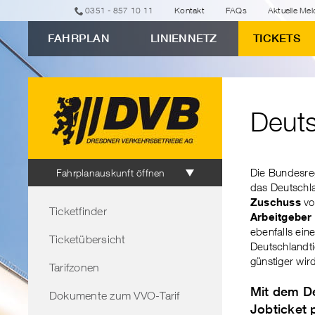
zur
zur
zur
zur
zum
0351 - 857 10 11
Kontakt
FAQs
Aktuelle Me
erweiterten
Navigation
Unternavigation
Suche
Inhalt
FAHRPLAN
LINIENNETZ
TICKETS
Verbindungssuche
"Deutschlandticket
als
Jobticket"
Deuts
Fahrplanauskunft
Die Bundesreg
Fahrplanauskunft öffnen
das Deutschl
Bereichsnavigation
Zuschuss
v
Ticketfinder
Arbeitgeber
ebenfalls ein
Ticketübersicht
Deutschlandti
günstiger wir
Tarifzonen
Mit dem De
Dokumente zum VVO-Tarif
Jobticket p