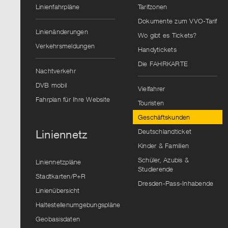
Linienfahrpläne
Tarifzonen
Dokumente zum VVO-Tarif
Linienänderungen
Wo gibt es Tickets?
Verkehrsmeldungen
Handytickets
Die FAHRKARTE
Nachtverkehr
DVB mobil
Vielfahrer
Fahrplan für Ihre Website
Touristen
Geschäftskunden
Deutschlandticket
Liniennetz
Kinder & Familien
Schüler, Azubis &
Liniennetzpläne
Studierende
Stadtkarten/P+R
Dresden-Pass-Inhabende
Linienübersicht
Haltestellenumgebungspläne
Geobasisdaten