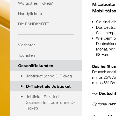
Wo gibt es Tickets?
Mitarbeite
Mobilitäts
Handytickets
Sie sind kl
Die FAHRKARTE
Das Deutsch
Schienenpe
Wie beim bi
Deutschland
Vielfahrer
Monat. Wir
63 Euro.
Touristen
Geschäftskunden
Das heißt un
Deutschlandt
Jobticket (ohne D-Ticket)
minus 25% Ar
minus 5% DVB
D-Ticket als Jobticket
--> Deutschl
Jobticket Freistaat
Sachsen (mit oder ohne D-
Optional
kann
Ticket)