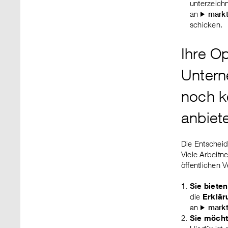
unterzeich
an
mark
schicken.
Ihre Op
Untern
noch k
anbiet
Die Entscheidu
Viele Arbeitn
öffentlichen 
Sie bieten
die
Erklär
an
mark
Sie möcht