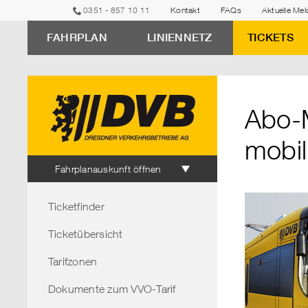
zur
zur
zur
zur
zum
0351 - 857 10 11
Kontakt
FAQs
Aktuelle Me
erweiterten
Navigation
Unternavigation
Suche
Inhalt
FAHRPLAN
LINIENNETZ
TICKETS
Verbindungssuche
"Abo-
Monatskarte
als
Abo-M
Jobticket:
Macht
mobil
mobil.
Fahrplanauskunft
Fahrplanauskunft öffnen
Spart
Bereichsnavigation
Geld.
Ticketfinder
Schont
Ticketübersicht
die
Umwelt."
Tarifzonen
Dokumente zum VVO-Tarif