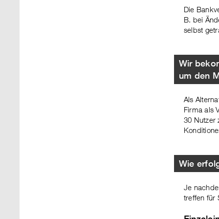
Die Bankve
B. bei Än
selbst ge
Wir bekom
um den Mi
Als Altern
Firma als 
30 Nutzer 
Konditione
Wie erfo
Je nachdem
treffen fü
Einzelei