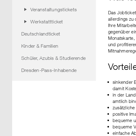
Veranstaltungstickets
Das Jobticket
allerdings zu
Werkstattticket
Ihre Mitarbei
gegenüber ei
Deutschlandticket
Monatskarte, 
und profitier
Kinder & Familien
Mitnahmereg
Schüler, Azubis & Studierende
Vorteil
Dresden-Pass-Inhabende
sinkender 
damit Kost
in der Land
amtlich bin
zusätzliche
positive Im
bequeme und
bequeme Ve
einfache A