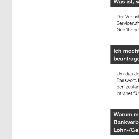
Was ist, 
Der Verlus
Serviceruf
Gebühr gem
Ich möcht
beantrag
Um das Jo
Passwort. 
den zustän
Intranet fü
Warum mu
Bankverbi
Lohn-/Ge