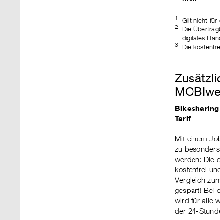
1
Gilt nicht fü
2
Die Übertragb
digitales Ha
3
Die kostenfr
Zusätzli
MOBIwel
Bikesharing
Tarif
Mit einem Jo
zu besonders 
werden: Die e
kostenfrei un
Vergleich zum
gespart! Bei 
wird für alle 
der 24-Stunde