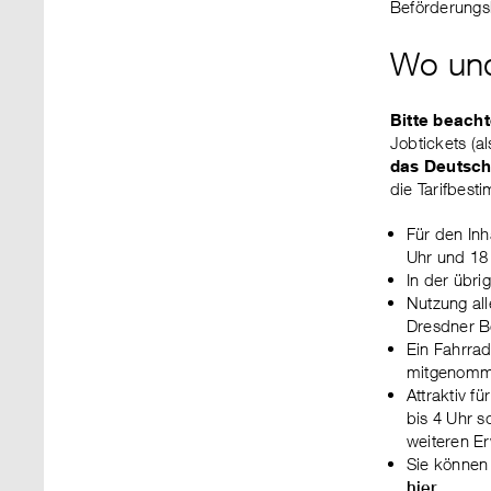
Beförderungs
Wo und
Bitte beacht
Jobtickets (a
das Deutschl
die Tarifbes
Für den Inh
Uhr und 18
In der übr
Nutzung al
Dresdner B
Ein Fahrra
mitgenomm
Attraktiv f
bis 4 Uhr 
weiteren Er
Sie können
hier.