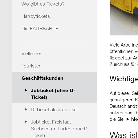
Wo gibt es Tickets?
Handytickets
Die FAHRKARTE
Viele Arbeitn
öffentlichen 
Vielfahrer
flexibel zur 
Zuschuss für 
Touristen
Wichtige
Geschäftskunden
Jobticket (ohne D-
Auf dieser Se
Ticket)
günstigeren K
Deutschlandti
D-Ticket als Jobticket
nutzen das De
die Sie
hie
Jobticket Freistaat
Sachsen (mit oder ohne D-
Was is
Ticket)