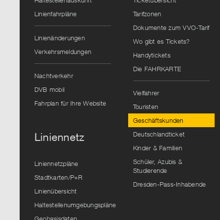
Haltestellenauskunft
Ticketübersicht
Linienfahrpläne
Tarifzonen
Dokumente zum VVO-Tarif
Linienänderungen
Wo gibt es Tickets?
Verkehrsmeldungen
Handytickets
Die FAHRKARTE
Nachtverkehr
DVB mobil
Vielfahrer
Fahrplan für Ihre Website
Touristen
Geschäftskunden
Deutschlandticket
Liniennetz
Kinder & Familien
Schüler, Azubis &
Liniennetzpläne
Studierende
Stadtkarten/P+R
Dresden-Pass-Inhabende
Linienübersicht
Haltestellenumgebungspläne
Geobasisdaten