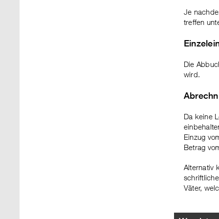
Je nachdem
treffen un
Einzelei
Die Abbuch
wird.
Abrechn
Da keine L
einbehalte
Einzug vom
Betrag vom
Alternativ
schriftlic
Väter, wel