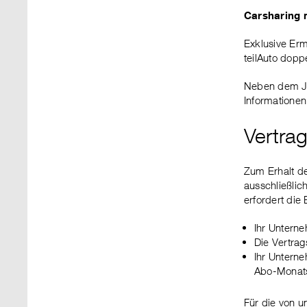
Carsharing 
Exklusive Er
teilAuto dopp
Neben dem Jo
Informatione
Vertra
Zum Erhalt d
ausschließli
erfordert die
Ihr Untern
Die Vertrag
Ihr Unterne
Abo-Monats
Für die von u