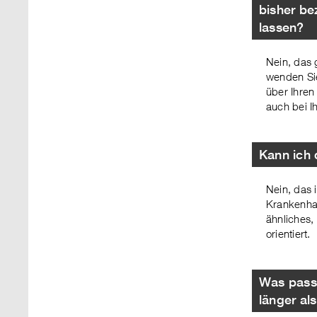
bisher be
lassen?
Nein, das 
wenden Sie
über Ihren
auch bei I
Kann ich 
Nein, das 
Krankenhau
ähnliches,
orientiert.
Was passi
länger al