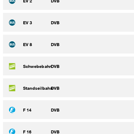
EV 2
DVB
EV 3
DVB
EV 8
DVB
Schwebebahn
DVB
Standseilbahn
DVB
F 14
DVB
F 16
DVB