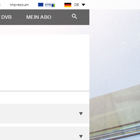
z
Impressum
DE
E DVB
MEIN ABO