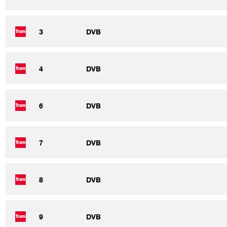
3
DVB
4
DVB
6
DVB
7
DVB
8
DVB
9
DVB