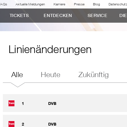
FAQs
Aktuelle Meldungen
Karriere
Presse
Blog
Datenschut
TICKETS
ENTDECKEN
SERVICE
DI
Linienänderungen
Alle
Heute
Zukünftig
1
DVB
2
DVB