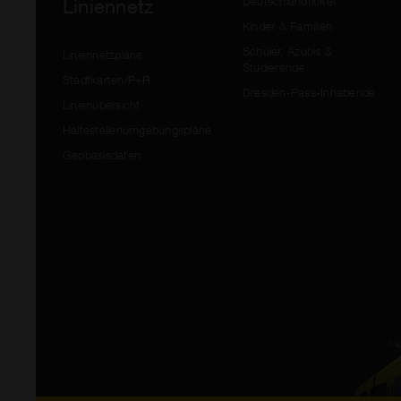
Deutschlandticket
Liniennetz
Kinder & Familien
Schüler, Azubis &
Liniennetzpläne
Studierende
Stadtkarten/P+R
Dresden-Pass-Inhabende
Linienübersicht
Haltestellenumgebungspläne
Geobasisdaten