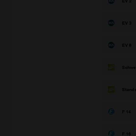
EV 2
EV 3
EV 8
Schwe
Stand
F 14
F 16