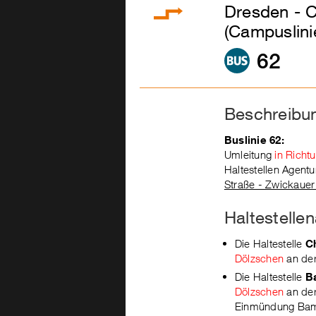
Dresden - C
(Campuslini
62
Beschreibu
Buslinie 62:
Umleitung
in Richt
Haltestellen Agent
Straße - Zwickauer
Haltestell
Die Haltestelle
C
Dölzschen
an der
Die Haltestelle
B
Dölzschen
an der
Einmündung Bamb