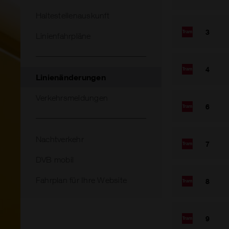
Haltestellenauskunft
3
Linienfahrpläne
4
Linienänderungen
Verkehrsmeldungen
6
Nachtverkehr
7
DVB mobil
Fahrplan für Ihre Website
8
9