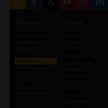
Fahrplan
Tickets
Verbindungsauskunft
Ticketfinder
Haltestellenauskunft
Ticketübersicht
Linienfahrpläne
Tarifzonen
Dokumente zum VVO-Tarif
Linienänderungen
Wo gibt es Tickets?
Verkehrsmeldungen
Handytickets
Die FAHRKARTE
Nachtverkehr
DVB mobil
Vielfahrer
Fahrplan für Ihre Website
Touristen
Geschäftskunden