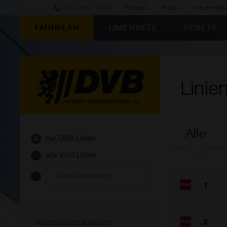
zur
zum
zur
zur
zum
0351 - 857 10 11
Kontakt
FAQs
Aktuelle Me
erweiterten
Eingabeformular
Navigation
Suche
Inhalt
FAHRPLAN
LINIENNETZ
TICKETS
Verbindungssuche
Linienänderungen
"Linienänderungen"
Linie
Auswahloptionen
Alle
nur DVB Linien
alle VVO Linien
1
Bereichsnavigation
Verbindungsauskunft
2