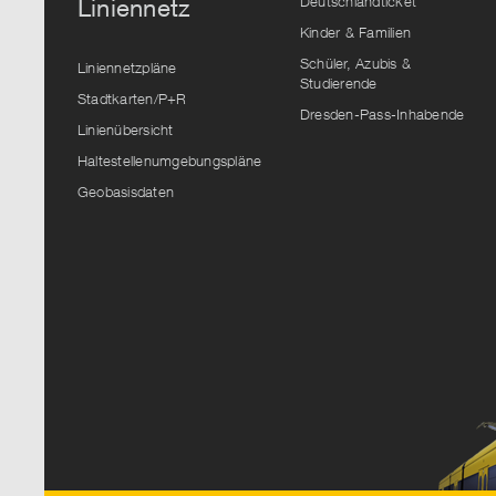
Deutschlandticket
Liniennetz
Kinder & Familien
Schüler, Azubis &
Liniennetzpläne
Studierende
Stadtkarten/P+R
Dresden-Pass-Inhabende
Linienübersicht
Haltestellenumgebungspläne
Geobasisdaten