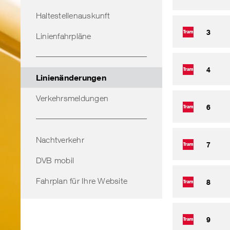
Haltestellenauskunft
3
Linienfahrpläne
4
Linienänderungen
Verkehrsmeldungen
6
Nachtverkehr
7
DVB mobil
Fahrplan für Ihre Website
8
9