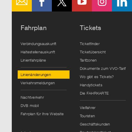
Fahrplan
Tickets
Verbindungsauskunft
Ticketfinder
Haltestellenauskunft
Ticketübersicht
Linienfahrpläne
Tarifzonen
Dokumente zum VVO-Tarif
Linienänderungen
Wo gibt es Tickets?
Verkehrsmeldungen
Handytickets
Die FAHRKARTE
Nachtverkehr
DVB mobil
Vielfahrer
Fahrplan für Ihre Website
Touristen
Geschäftskunden