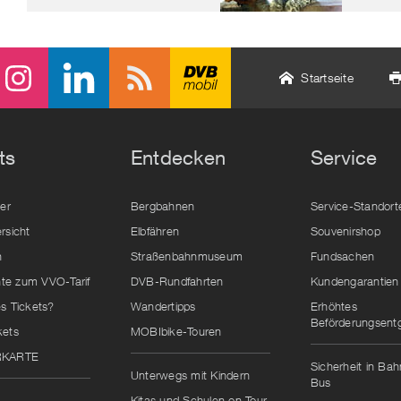
Startseite
ts
Entdecken
Service
der
Bergbahnen
Service-Standort
rsicht
Elbfähren
Souvenirshop
n
Straßenbahnmuseum
Fundsachen
e zum VVO-Tarif
DVB-Rundfahrten
Kundengarantien
s Tickets?
Wandertipps
Erhöhtes
Beförderungsentg
kets
MOBIbike-Touren
RKARTE
Sicherheit in Ba
Unterwegs mit Kindern
Bus
Kitas und Schulen on Tour