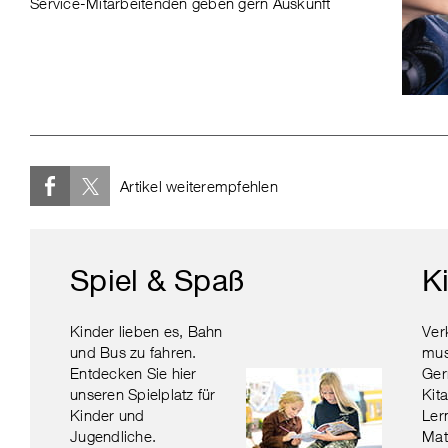
Service-Mitarbeitenden geben gern Auskunft
Artikel weiterempfehlen
Spiel & Spaß
K
Kinder lieben es, Bahn
Ver
und Bus zu fahren.
mus
Entdecken Sie hier
Ger
unseren Spielplatz für
Kit
Kinder und
Ler
Jugendliche.
Mate