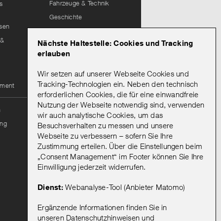
Fahrzeuge & Technik
s
Geschichte
isen
Lieferantenportal
 &
Nächste Haltestelle: Cookies und Tracking
Leitungsauskunft
erlauben
Wir setzen auf unserer Webseite Cookies und
Mein Abo
Tracking-Technologien ein. Neben den technisch
ement
erforderlichen Cookies, die für eine einwandfreie
Nutzung der Webseite notwendig sind, verwenden
Onlineportal Mein Abo
n
wir auch analytische Cookies, um das
Mein Abo: Hinweise zur
ng
Besuchsverhalten zu messen und unsere
Bestellung & Registrierung
Webseite zu verbessern – sofern Sie Ihre
Vorteile eines
Zustimmung erteilen. Über die Einstellungen beim
Abonnements
„Consent Management“ im Footer können Sie Ihre
Abo kündigen
Einwilligung jederzeit widerrufen.
AGB
Dienst:
Webanalyse-Tool (Anbieter Matomo)
Ergänzende Informationen finden Sie in
unseren
Datenschutzhinweisen
und