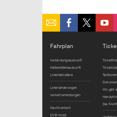
Fahrplan
Ticke
Verbindungsauskunft
Ticketfin
Haltestellenauskunft
Ticketübe
Linienfahrpläne
Tarifzone
Dokument
Linienänderungen
Wo gibt e
Verkehrsmeldungen
Handytic
Die FAH
Nachtverkehr
DVB mobil
Vielfahrer