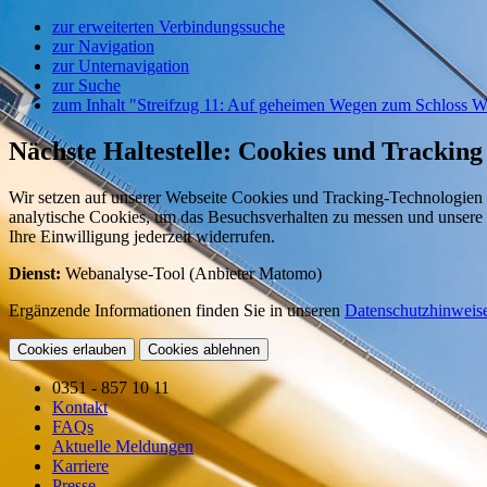
zur erweiterten Verbindungssuche
zur Navigation
zur Unternavigation
zur Suche
zum Inhalt "Streifzug 11: Auf geheimen Wegen zum Schloss W
Nächste Haltestelle: Cookies und Tracking
Wir setzen auf unserer Webseite Cookies und Tracking-Technologien 
analytische Cookies, um das Besuchsverhalten zu messen und unsere 
Ihre Einwilligung jederzeit widerrufen.
Dienst:
Webanalyse-Tool (Anbieter Matomo)
Ergänzende Informationen finden Sie in unseren
Datenschutzhinweis
Cookies erlauben
Cookies ablehnen
0351 - 857 10 11
Kontakt
FAQs
Aktuelle Meldungen
Karriere
Presse