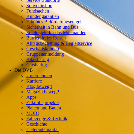
Service-Standorte
Souvenirshop
Fundsachen
Kundengarantien
Erhöhtes Beförderungsentgelt
Sicherheit in Bahn und Bus
Spielregeln für das Miteinander
Barrierefreies Reisen
Alltagsbegleitung & Begleitservice
Geschäftskunden
Gruppenanmeldung
Bikesharing
Carsharing
Die DVB
Unternehmen
Karriere
Blog bewegt!
Magazin bewegt!
Apps
Zukunftsprojekte
Planen und Bauen
MOBI
Fahrzeuge & Technik
Geschichte
Lieferantenportal