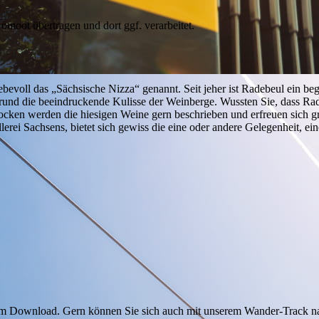
oot übertragen und dort ggf. verarbeitet.
iebevoll das „Sächsische Nizza“ genannt. Seit jeher ist Radebeul ein b
ergrund die beeindruckende Kulisse der Weinberge. Wussten Sie, dass Ra
ocken werden die hiesigen Weine gern beschrieben und erfreuen sich g
erei Sachsens, bietet sich gewiss die eine oder andere Gelegenheit, ei
zum Download. Gern können Sie sich auch mit unserem Wander-Track na