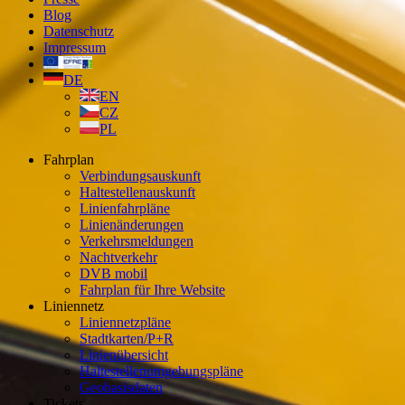
Blog
Datenschutz
Impressum
DE
EN
CZ
PL
Fahrplan
Verbindungsauskunft
Haltestellenauskunft
Linienfahrpläne
Linienänderungen
Verkehrsmeldungen
Nachtverkehr
DVB mobil
Fahrplan für Ihre Website
Liniennetz
Liniennetzpläne
Stadtkarten/P+R
Linienübersicht
Haltestellenumgebungspläne
Geobasisdaten
Tickets