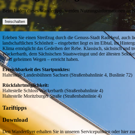
Beim Laden dieses Wandertipps werden Nutzungsinformationen an Kom
freischalten
Erleben Sie einen Streifzug durch die Genuss-Stadt Radebeul, auch l
landschaftlichen Schönheit – eingebettet liegt es im Elbtal, im Hint
Klima ermöglicht das Gedeihen der Rebe. Klassisch, sächsisch und tr
Wackerbarth, dem Sächsischen Staatsweingut und der ältesten Sektkell
– auf geheimen Wegen – erreicht haben.
Erreichbarkeit des Startpunktes:
Haltestelle Landesbühnen Sachsen (Straßenbahnlinie 4, Buslinie 72)
Rückfahrtmöglichkeit:
Haltestelle Schloss Wackerbarth (Straßenbahnlinie 4)
Haltestelle Moritzburger Straße (Straßenbahnlinie 4)
Tariftipps
Download
Den Wanderflyer erhalten Sie in unseren Servicepunkten oder hier 