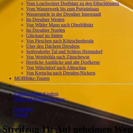
Vom Loschwitzer Dorfplatz zu den Elbschlössern
Vom Wasserwerk bis zum Putjatinhaus
Wasserspiele in der Dresdner Innenstadt
Im Dresdner Westen
Von Wilder Mann nach Oberlößnitz
Im Dresdner Norden
Glückauf im Süden
Von Pieschen nach Kötzschenbroda
Über den Dächern Dresdens
Seifersdorfer Tal und Schloss Hermsdorf
Von Weinböhla nach Zitzschewig
Herrliche Ausblicke und alte Dorfkerne
Von Wilschdorf nach Alttrachau
Von Kreischa nach Dresden-Nickern
MOBIbike-Touren
Unterwegs mit Kindern
Kitas und Schulen on Tour
Facebook
Twitter
Streifzug 11: Auf geheimen We