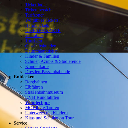
Ticketfinder
Ticketübersicht
Tarifzonen
Wo gibt es Tickets?
Handytickets
Die FAHRKARTE
Vielfahrer
Touristen
Geschäftskunden
Deutschlandticket
Kinder & Familien
Schüler, Azubis & Studierende
Kundenkarte
Dresden-Pass-Inhabende
Entdecken
Bergbahnen
Elbfähren
Straßenbahnmuseum
DVB-Rundfahrten
Wandertipps
MOBIbike-Touren
Unterwegs mit Kindern
Kitas und Schulen on Tour
Service