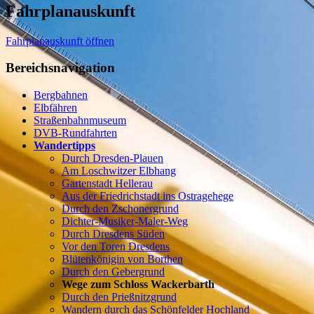
Fahrplanauskunft
Fahrplanauskunft öffnen
Bereichsnavigation
Bergbahnen
Elbfähren
Straßenbahnmuseum
DVB-Rundfahrten
Wandertipps
Durch Dresden-Plauen
Am Loschwitzer Elbhang
Gartenstadt Hellerau
Aus der Friedrichstadt ins Ostragehege
Durch den Zschonergrund
Dichter-Musiker-Maler-Weg
Durch Dresdens Süden
Vor den Toren Dresdens
Blütenkönigin von Borthen
Durch den Gebergrund
Wege zum Schloss Wackerbarth
Durch den Prießnitzgrund
Wandern durch das Schönfelder Hochland