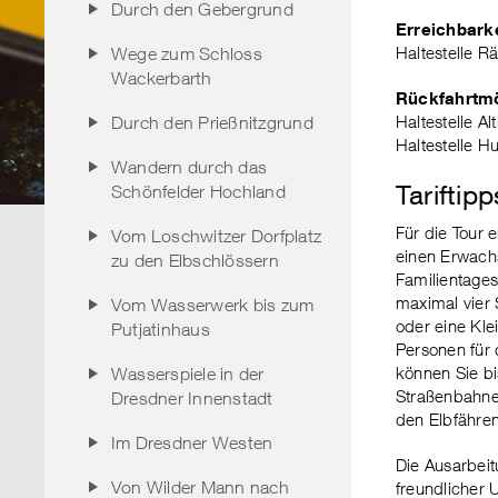
Durch den Gebergrund
Erreichbarke
Haltestelle R
Wege zum Schloss
Wackerbarth
Rückfahrtmö
Haltestelle Al
Durch den Prießnitzgrund
Haltestelle H
Wandern durch das
Tariftipp
Schönfelder Hochland
Für die Tour 
Vom Loschwitzer Dorfplatz
einen Erwach
zu den Elbschlössern
Familientage
maximal vier 
Vom Wasserwerk bis zum
oder eine Kle
Putjatinhaus
Personen für 
können Sie bi
Wasserspiele in der
Straßenbahne
Dresdner Innenstadt
den Elbfähren
Im Dresdner Westen
Die Ausarbeit
Von Wilder Mann nach
freundlicher 