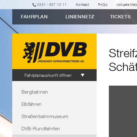
zur
zur
zur
zur
zum
0351 - 857 10 11
Kontakt
FAQs
Aktuelle Me
erweiterten
Navigation
Unternavigation
Suche
Inhalt
FAHRPLAN
LINIENNETZ
TICKETS
Verbindungssuche
"Streifzug
7:
Ausblicke
Strei
und
versteckte
Schä
Schätze
Fahrplanauskunft
Fahrplanauskunft öffnen
im
Bereichsnavigation
Dresdner
Bergbahnen
Süden"
Elbfähren
Straßenbahnmuseum
DVB-Rundfahrten