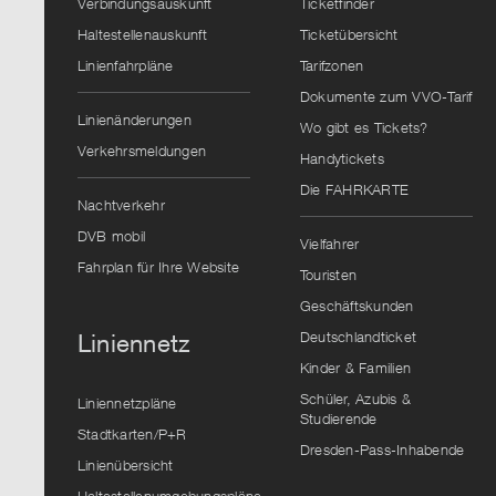
Verbindungsauskunft
Ticketfinder
Haltestellenauskunft
Ticketübersicht
Linienfahrpläne
Tarifzonen
Dokumente zum VVO-Tarif
Linienänderungen
Wo gibt es Tickets?
Verkehrsmeldungen
Handytickets
Die FAHRKARTE
Nachtverkehr
DVB mobil
Vielfahrer
Fahrplan für Ihre Website
Touristen
Geschäftskunden
Deutschlandticket
Liniennetz
Kinder & Familien
Schüler, Azubis &
Liniennetzpläne
Studierende
Stadtkarten/P+R
Dresden-Pass-Inhabende
Linienübersicht