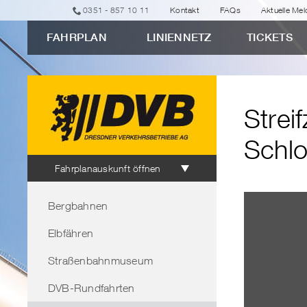
zur
zur
zur
zur
zum
0351 - 857 10 11
Kontakt
FAQs
Aktuelle Me
erweiterten
Navigation
Unternavigation
Suche
Inhalt
FAHRPLAN
LINIENNETZ
TICKETS
Verbindungssuche
"Streifzug
11:
Auf
Strei
geheimen
Wegen
Schl
zum
Fahrplanauskunft
Fahrplanauskunft öffnen
Schloss
Bereichsnavigation
Wackerbarth"
Bergbahnen
Elbfähren
Straßenbahnmuseum
DVB-Rundfahrten