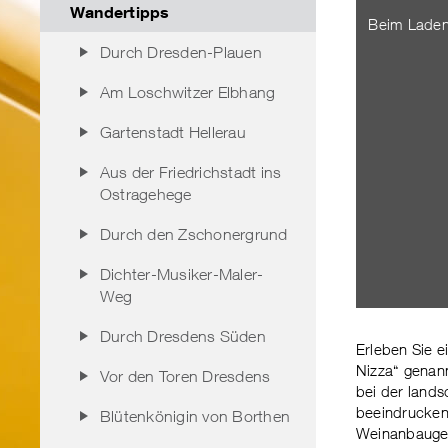
Wandertipps
Beim Laden
Durch Dresden-Plauen
Am Loschwitzer Elbhang
Gartenstadt Hellerau
Aus der Friedrichstadt ins
Ostragehege
Durch den Zschonergrund
Dichter-Musiker-Maler-
Weg
Durch Dresdens Süden
Erleben Sie e
Nizza“ genann
Vor den Toren Dresdens
bei der landsc
beeindrucken
Blütenkönigin von Borthen
Weinanbaugeb