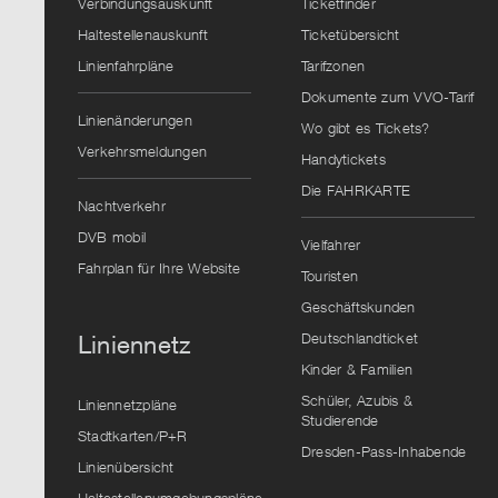
Verbindungsauskunft
Ticketfinder
Haltestellenauskunft
Ticketübersicht
Linienfahrpläne
Tarifzonen
Dokumente zum VVO-Tarif
Linienänderungen
Wo gibt es Tickets?
Verkehrsmeldungen
Handytickets
Die FAHRKARTE
Nachtverkehr
DVB mobil
Vielfahrer
Fahrplan für Ihre Website
Touristen
Geschäftskunden
Deutschlandticket
Liniennetz
Kinder & Familien
Schüler, Azubis &
Liniennetzpläne
Studierende
Stadtkarten/P+R
Dresden-Pass-Inhabende
Linienübersicht