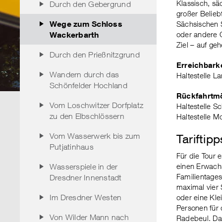
Klassisch, sä
Durch den Gebergrund
großer Belie
Wege zum Schloss
Sächsischen S
Wackerbarth
oder andere G
Ziel – auf ge
Durch den Prießnitzgrund
Erreichbarke
Wandern durch das
Haltestelle L
Schönfelder Hochland
Rückfahrtmö
Vom Loschwitzer Dorfplatz
Haltestelle S
zu den Elbschlössern
Haltestelle M
Vom Wasserwerk bis zum
Tariftipp
Putjatinhaus
Für die Tour 
einen Erwach
Wasserspiele in der
Familientage
Dresdner Innenstadt
maximal vier 
Im Dresdner Westen
oder eine Kle
Personen für 
Von Wilder Mann nach
Radebeul. Da