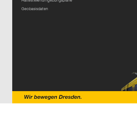
Haltestellenumgebungspläne
Geobasisdaten