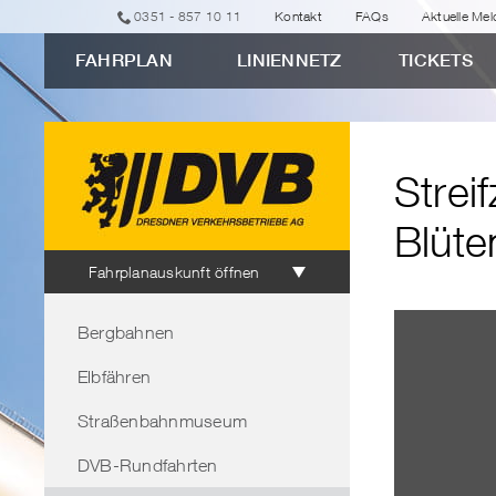
zur
zur
zur
zur
zum
0351 - 857 10 11
Kontakt
FAQs
Aktuelle Me
erweiterten
Navigation
Unternavigation
Suche
Inhalt
FAHRPLAN
LINIENNETZ
TICKETS
Verbindungssuche
"Streifzug
9:
Durch
Strei
das
Reich
Blüte
der
Fahrplanauskunft
Fahrplanauskunft öffnen
Blütenkönigin
Bereichsnavigation
von
Bergbahnen
Borthen"
Elbfähren
Straßenbahnmuseum
DVB-Rundfahrten