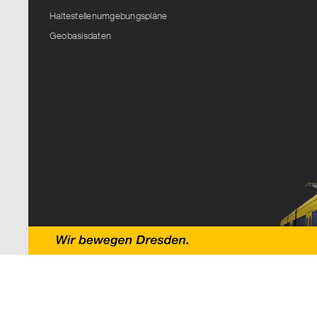
Haltestellenumgebungspläne
Geobasisdaten