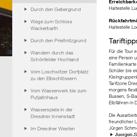
Erreichbarke
Haltestelle Lu
Durch den Gebergrund
Rückfahrtmö
Wege zum Schloss
Haltestelle Lo
Wackerbarth
Tariftipp
Durch den Prießnitzgrund
Für die Tour 
Wandern durch das
eine Person u
Schönfelder Hochland
Familienkarte
Schüler bis e
Vom Loschwitzer Dorfplatz
Kleingruppenk
zu den Elbschlössern
Tarifzone Dre
morgens flexi
Vom Wasserwerk bis zum
Bussen, S-Ba
Putjatinhaus
Elbfähren in 
Wasserspiele in der
Die Ausarbeit
Dresdner Innenstadt
freundlicher 
Jürgen Schme
Im Dresdner Westen
Juergen.