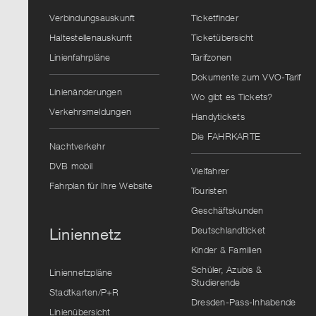
Verbindungsauskunft
Ticketfinder
Haltestellenauskunft
Ticketübersicht
Linienfahrpläne
Tarifzonen
Dokumente zum VVO-Tarif
Linienänderungen
Wo gibt es Tickets?
Verkehrsmeldungen
Handytickets
Die FAHRKARTE
Nachtverkehr
DVB mobil
Vielfahrer
Fahrplan für Ihre Website
Touristen
Geschäftskunden
Deutschlandticket
Liniennetz
Kinder & Familien
Schüler, Azubis &
Liniennetzpläne
Studierende
Stadtkarten/P+R
Dresden-Pass-Inhabende
Linienübersicht